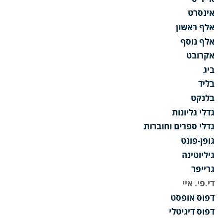
אינסרט
אלף ראשון
אלף נוסף
אקרובט
ביג
בליד
בלנקט
גדלי גליונות
גדלי ספרים וחוברות
גופן-פונט
גיליוטינה
גרייפר
די.פי. איי
דפוס אופסט
דפוס דיגיטלי