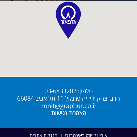
טלפון:
03-6833202
הרב יצחק ידידיה פרנקל 11 תל אביב 66084
ronit@graphor.co.il
הצהרת נגישות
אוריון שיווק באינטרנט
|
הנגשת אתרים