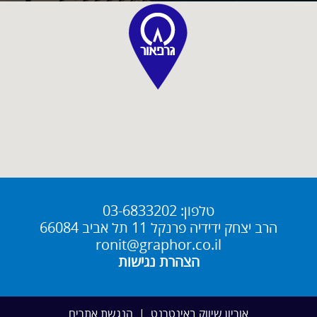
טלפון:
03-6833202
הרב יצחק ידידיה פרנקל 11 תל אביב 66084
ronit@graphor.co.il
הצהרת נגישות
אוריון שיווק באינטרנט
|
הנגשת אתרים