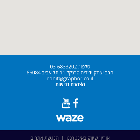
טלפון:
03-6833202
הרב יצחק ידידיה פרנקל 11 תל אביב 66084
ronit@graphor.co.il
הצהרת נגישות
אוריון שיווק באינטרנט
|
הנגשת אתרים